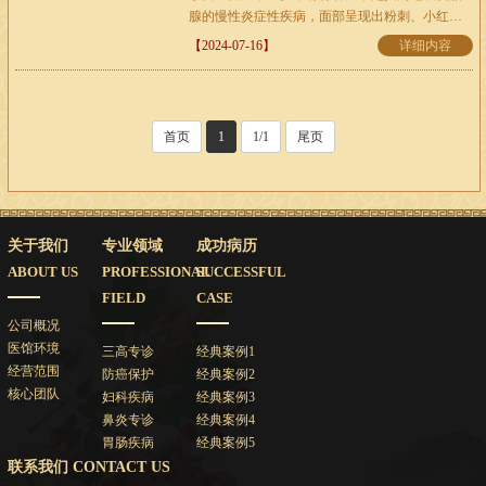
腺的慢性炎症性疾病，面部呈现出粉刺、小红疙
瘩、脓包并伴随着皮肤油腻等症状，脉象为脉右
【2024-07-16】
详细内容
关弦，略大。于2025年1月开始治疗，为此我们结
合个人体质，通过内服中药调理，在···
首页
1
1/1
尾页
关于我们
专业领域
成功病历
ABOUT US
PROFESSIONAL
SUCCESSFUL
FIELD
CASE
公司概况
医馆环境
三高专诊
经典案例1
经营范围
防癌保护
经典案例2
核心团队
妇科疾病
经典案例3
鼻炎专诊
经典案例4
胃肠疾病
经典案例5
联系我们 CONTACT US