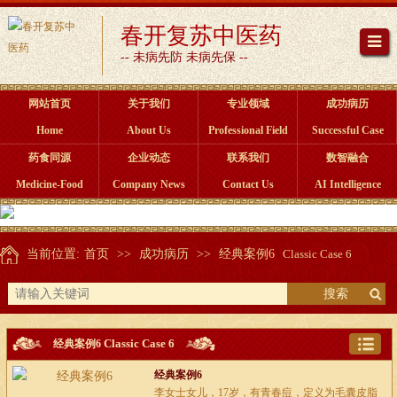
春开复苏中医药
-- 未病先防 未病先保 --
网站首页
关于我们
专业领域
成功病历
Home
About Us
Professional Field
Successful Case
药食同源
企业动态
联系我们
数智融合
Medicine-Food
Company News
Contact Us
AI Intelligence
当前位置:
首页
>>
成功病历
>>
经典案例6
Classic Case 6
搜索
Classic Case 6
经典案例6
经典案例6
李女士女儿，17岁，有青春痘，定义为毛囊皮脂