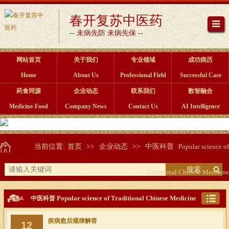
春开复苏中医药
-- 未病先防 未病先保 --
网站首页
关于我们
专业领域
成功病历
Home
About Us
Professional Field
Successful Case
药食同源
企业动态
联系我们
数智融合
Medicine-Food
Company News
Contact Us
AI Intelligence
当前位置:
首页
>>
企业动态
>>
中医科普
Popular science of
搜索
Traditional Chinese Medicine
Popular science of Traditional Chinese Medicine
中医科普
疾病愈后规律解答
12