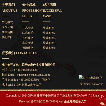
关于我们
专业领域
成功病历
ABOUT US
PROFESSIONAL
SUCCESSFUL
FIELD
CASE
公司概况
医馆环境
三高专诊
经典案例1
经营范围
防癌保护
经典案例2
核心团队
妇科疾病
经典案例3
鼻炎专诊
经典案例4
胃肠疾病
经典案例5
联系我们 CONTACT US
潍坊春开复苏中医药健康产业发展有限公司
电话 TEL：+86 16653695596
邮箱 Email：suyurong@chunkaifusu.com
手机 Mobile：+8616653695596（同微信）
关注我们 Follow us
地址 Add：山东省潍坊市潍城区
Copyright (c) 2024 潍坊春开复苏中医药健康产业发展有限责任公司 All Rights
Reserved.
鲁ICP备2025140691号
xml
企业邮箱登录入口