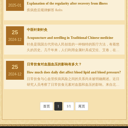
Explanation of the regularity after recovery from illness
2025-01
疾病愈后规律解答 &nbs
中医针刺针灸
25
Acupuncture and needling in Traditional Chinese medicine
2024-12
针灸是我国古代劳动人民创造的一种独特的医疗方法，有着悠
久的历史。几千年来，人们利用金属针具或艾炷、艾卷，在人
体特定的部位进针施灸，用以治疗疾病，解除病痛，并由此创
立了独具特色的人体经络腧穴理论，成为中···
日常饮食对血脂血压的影响有多大？
25
How much does daily diet affect blood lipid and blood pressure?
2024-12
日常饮食与心血管疾病风险之间的关系尚未被明确阐述。近日
研究人员考察了日常饮食元素对血脂和血压的影响。来自北
美、南美、欧洲、非洲以及亚洲18个国家的125287名参与者参
加了PURE研究，通过标准调查问卷记录参与者···
首页
1
1/1
尾页